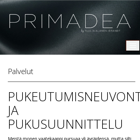
Tog
nav
Palvelut
PUKEUTUMISNEUVON
JA
PUKUSUUNNITTELU
Meistä monen vaatekaappi pursuaa yli äyräidensä, mutta silti