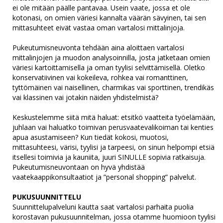
ei ole mitään päälle pantavaa. Usein vaate, jossa et ole
kotonasi, on omien väriesi kannalta väärän sävyinen, tai sen
mittasuhteet eivät vastaa oman vartalosi mittalinjoja.
Pukeutumisneuvonta tehdään aina aloittaen vartalosi
mittalinjojen ja muodon analysoinnilla, josta jatketaan omien
väriesi kartoittamisella ja oman tyylisi selvittämisellä. Oletko
konservatiivinen vai kokeileva, rohkea vai romanttinen,
tyttömäinen vai naisellinen, charmikas vai sporttinen, trendikäs
vai klassinen vai jotakin näiden yhdistelmistä?
Keskustelemme siitä mitä haluat: etsitkö vaatteita työelämään,
juhlaan vai haluatko toimivan perusvaatevalikoiman tai kenties
apua asustamiseen? Kun tiedät kokosi, muotosi,
mittasuhteesi, värisi, tyylisi ja tarpeesi, on sinun helpompi etsiä
itsellesi toimivia ja kauniita, juuri SINULLE sopivia ratkaisuja.
Pukeutumisneuvontaan on hyvä yhdistää
vaatekaappikonsultaatiot ja ”personal shopping” palvelut.
PUKUSUUNNITTELU
Suunnittelupalveluni kautta saat vartalosi parhaita puolia
korostavan pukusuunnitelman, jossa otamme huomioon tyylisi