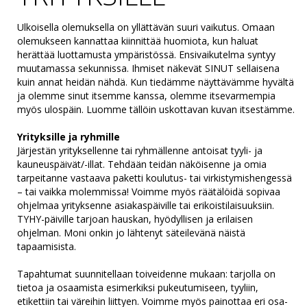
Ulkoisella olemuksella on yllättävän suuri vaikutus. Omaan
olemukseen kannattaa kiinnittää huomiota, kun haluat
herättää luottamusta ympäristössä. Ensivaikutelma syntyy
muutamassa sekunnissa. Ihmiset näkevät SINUT sellaisena
kuin annat heidän nähdä. Kun tiedämme näyttävämme hyvältä
ja olemme sinut itsemme kanssa, olemme itsevarmempia
myös ulospäin. Luomme tällöin uskottavan kuvan itsestämme.
Yrityksille ja ryhmille
Järjestän yrityksellenne tai ryhmällenne antoisat tyyli- ja
kauneuspäivät/-illat. Tehdään teidän näköisenne ja omia
tarpeitanne vastaava paketti koulutus- tai virkistymishengessä
– tai vaikka molemmissa! Voimme myös räätälöidä sopivaa
ohjelmaa yrityksenne asiakaspäiville tai erikoistilaisuuksiin.
TYHY-päiville tarjoan hauskan, hyödyllisen ja erilaisen
ohjelman. Moni onkin jo lähtenyt säteilevänä näistä
tapaamisista.
Tapahtumat suunnitellaan toiveidenne mukaan: tarjolla on
tietoa ja osaamista esimerkiksi pukeutumiseen, tyyliin,
etikettiin tai väreihin liittyen. Voimme myös painottaa eri osa-