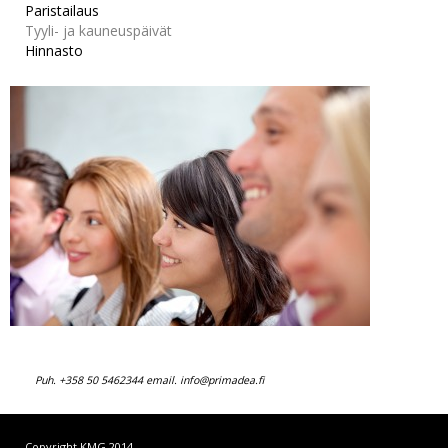
Paristailaus
Tyyli- ja kauneuspäivät
Hinnasto
Puh. +358 50 5462344 email.
info@primadea.fi
Copyright KMG 2014