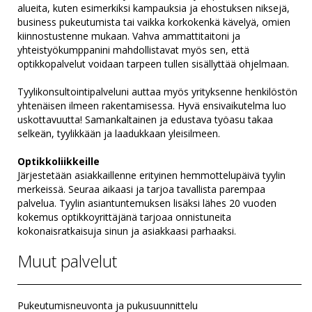
alueita, kuten esimerkiksi kampauksia ja ehostuksen niksejä,
business pukeutumista tai vaikka korkokenkä kävelyä, omien
kiinnostustenne mukaan. Vahva ammattitaitoni ja
yhteistyökumppanini mahdollistavat myös sen, että
optikkopalvelut voidaan tarpeen tullen sisällyttää ohjelmaan.
Tyylikonsultointipalveluni auttaa myös yrityksenne henkilöstön
yhtenäisen ilmeen rakentamisessa. Hyvä ensivaikutelma luo
uskottavuutta! Samankaltainen ja edustava työasu takaa
selkeän, tyylikkään ja laadukkaan yleisilmeen.
Optikkoliikkeille
Järjestetään asiakkaillenne erityinen hemmottelupäivä tyylin
merkeissä. Seuraa aikaasi ja tarjoa tavallista parempaa
palvelua. Tyylin asiantuntemuksen lisäksi lähes 20 vuoden
kokemus optikkoyrittäjänä tarjoaa onnistuneita
kokonaisratkaisuja sinun ja asiakkaasi parhaaksi.
Muut palvelut
Pukeutumisneuvonta ja pukusuunnittelu