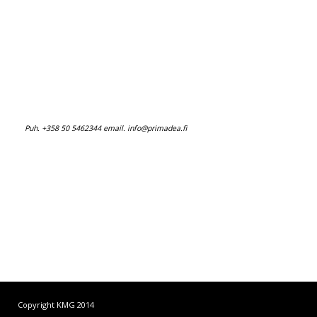
Puh. +358 50 5462344 email.
info@primadea.fi
Copyright KMG 2014