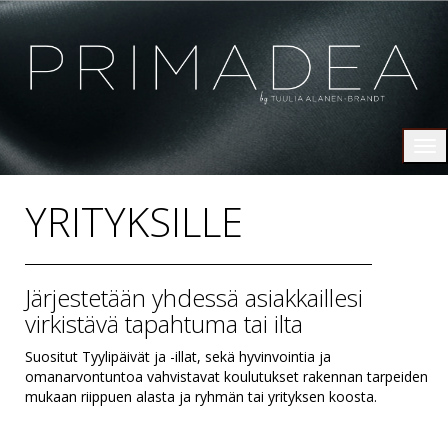
Tog
nav
YRITYKSILLE
Järjestetään yhdessä asiakkaillesi
virkistävä tapahtuma tai ilta
Suositut Tyylipäivät ja -illat, sekä hyvinvointia ja
omanarvontuntoa vahvistavat koulutukset rakennan tarpeiden
mukaan riippuen alasta ja ryhmän tai yrityksen koosta.