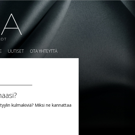
E
UUTISET
OTA YHTEYTTÄ
maasi?
 tyylin kulmakiviä? Miksi ne kannattaa