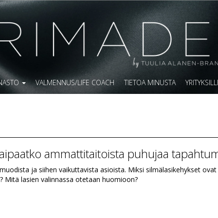
NNASTO
VALMENNUS/LIFE COACH
TIETOA MINUSTA
YRITYKSILL
kaipaatko ammattitaitoista puhujaa tapahtu
muodista ja siihen vaikuttavista asioista. Miksi silmälasikehykset ovat
? Mitä lasien valinnassa otetaan huomioon?