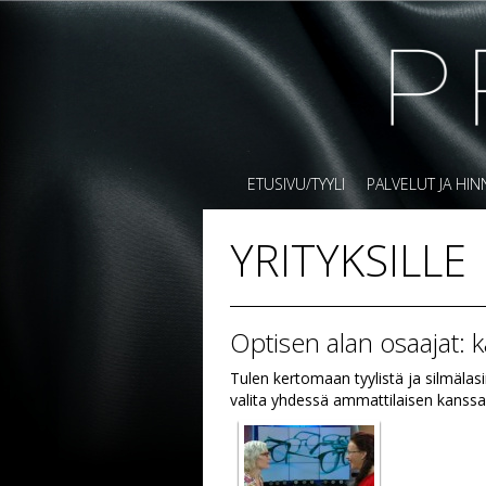
ETUSIVU/TYYLI
PALVELUT JA HI
YRITYKSILLE
Optisen alan osaajat: 
Tulen kertomaan tyylistä ja silmälasi
valita yhdessä ammattilaisen kanssa